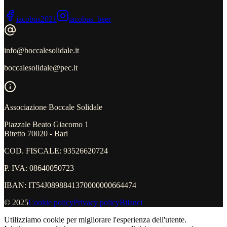
iacobus2021
iacobus_beer
info@boccalesolidale.it
boccalesolidale@pec.it
Associazione Boccale Solidale
Piazzale Beato Giacomo 1
Bitetto 70020 - Bari
COD. FISCALE: 93526620724
P. IVA: 08640050723
IBAN: IT54J0898841370000000664474
© 2025
Cookie policy
Privacy policy
Bilanci
Utilizziamo cookie per migliorare l'esperienza dell'utente.