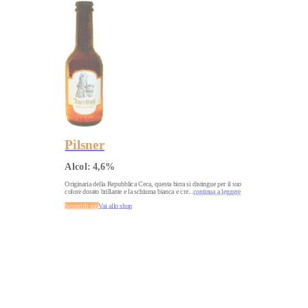
Pilsner
Alcol:
4,6
%
Originaria della Repubblica Ceca, questa birra si distingue per il suo
colore dorato brillante e la schiuma bianca e cre
...
continua a leggere
Scopri di più
Vai allo shop