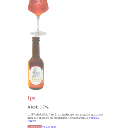
Ipa
Alcol:
5,7
%
La IPA (India Pale Ale): Si caratterizza per una maggiore gradazione
alcolica e un amaro più pronunciato. Originariament
...
continua a
leggere
Scopri di più
Vai allo shop