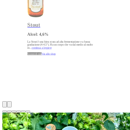
Stout
Alcol:
4,6
%
La Stout è una birra scura ad alta fermentazione e a bassa
gradazione (4-4.5°). Ha un corpo che va dal medio al molto
in
...
continua a leggere
Scopri di più
Vai allo shop