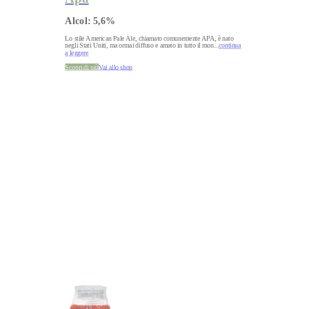
Alcol:
5,6
%
Lo stile American Pale Ale, chiamato comunemente APA, è nato
negli Stati Uniti, ma ormai diffuso e amato in tutto il mon
...
continua
a leggere
Scopri di più
Vai allo shop