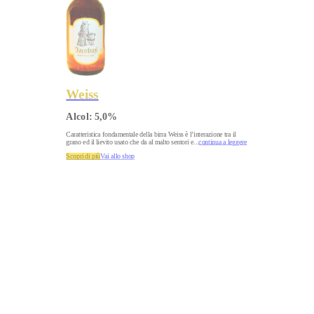
Weiss
Alcol:
5,0
%
Caratteristica fondamentale della birra Weiss è l’interazione tra il
grano ed il lievito usato che da al malto sentori e
...
continua a leggere
Scopri di più
Vai allo shop